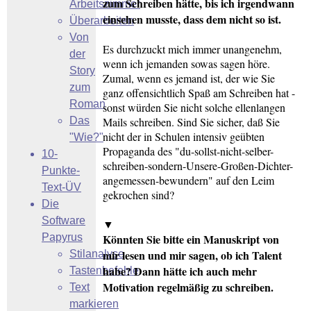
zum Schreiben hätte, bis ich irgendwann
Arbeitszimmer
einsehen musste, dass dem nicht so ist.
Überarbeiten
Von
Es durchzuckt mich immer unangenehm,
der
wenn ich jemanden sowas sagen höre.
Story
Zumal, wenn es jemand ist, der wie Sie
zum
ganz offensichtlich Spaß am Schreiben hat -
Roman
sonst würden Sie nicht solche ellenlangen
Das
Mails schreiben. Sind Sie sicher, daß Sie
nicht der in Schulen intensiv geübten
"Wie?"
Propaganda des "du-sollst-nicht-selber-
10-
schreiben-sondern-Unsere-Großen-Dichter-
Punkte-
angemessen-bewundern" auf den Leim
Text-ÜV
gekrochen sind?
Die
Software
▼
Papyrus
Könnten Sie bitte ein Manuskript von
mir lesen und mir sagen, ob ich Talent
Stilanalyse
habe? Dann hätte ich auch mehr
Tastenbefehle
Motivation regelmäßig zu schreiben.
Text
markieren