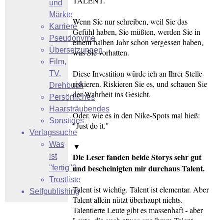
TALENT.
und
Märkte
Wenn Sie nur schreiben, weil Sie das
Karriere
Gefühl haben, Sie müßten, werden Sie in
Pseudonyme
einem halben Jahr schon vergessen haben,
Übersetzungen
was Sie vorhatten.
Film,
Diese Investition würde ich an Ihrer Stelle
TV,
riskieren. Riskieren Sie es, und schauen Sie
Drehbuch
der Wahrheit ins Gesicht.
Persönliches
Haarsträubendes
Oder, wie es in den Nike-Spots mal hieß:
Sonstiges
"Just do it."
Verlagssuche
Was
▼
Die Leser fanden beide Storys sehr gut
ist
und bescheinigten mir durchaus Talent.
"fertig"?
Trostliste
Talent ist wichtig. Talent ist elementar. Aber
Selfpublishing
Talent allein nützt überhaupt nichts.
Talentierte Leute gibt es massenhaft - aber