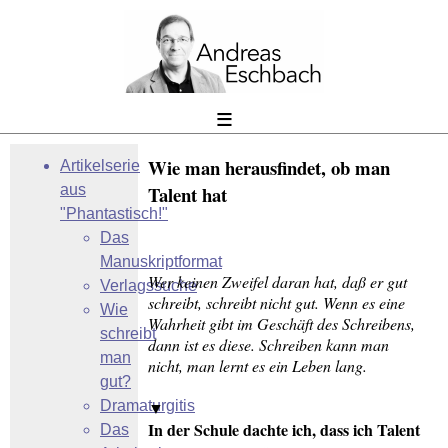
≡
Wie man herausfindet, ob man
Artikelserie
aus
Talent hat
"Phantastisch!"
Das
Manuskriptformat
Wer keinen Zweifel daran hat, daß er gut
Verlagssuche
schreibt, schreibt nicht gut. Wenn es eine
Wie
Wahrheit gibt im Geschäft des Schreibens,
schreibt
dann ist es diese. Schreiben kann man
man
nicht, man lernt es ein Leben lang.
gut?
Dramaturgitis
▼
In der Schule dachte ich, dass ich Talent
Das