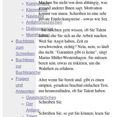
Machen Sie nicht von dem abhängig, was
Kommentare
jemand anderer Ihnen sagt. Motivation
Klemmbrett
kommt von innen. Schreiben ist eine sehr
Navigator
private Entdeckungsreise - sowas wie Sex.
Anführungszeichen
Dialoganzeige
Sie möchten gern wissen, ob Sie Talent
Mumifizieren
haben, ehe Sie sich an die Arbeit machen.
Weil Sie Angst haben, Zeit zu
Buchtipps
verschwenden, richtig? Nein, nein, so läuft
zum
das nicht. "Garantien gibt es keine", singt
Schreiben
Marius Müller-Westernhagen. Sie müssen
Buchtipps
bereit sein, etwas zu riskieren, um die
zur
Wahrheit zu erfahren.
Buchbranche
Fragen
Aber wenn Sie bereit sind, gibt es einen
simplen, geradezu brachial einfachen Test,
und
um herauszufinden, ob Sie Talent haben:
Antworten
Grundsätzliches
Schreiben Sie.
Der
Anfang
Schreiben Sie, so gut Sie können; lesen Sie
Talent