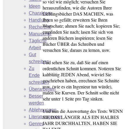
so viel wie möglich; versuchen Sie
Ideen
herauszufinden, wie die Autoren Ihrer
Charaktere
Lieblingsbücher DAS MACHEN, was
Ihnen so gefällt; erweitern Sie Ihren
Handlung
Wortschatz; ahmen Sie nach; kopieren Sie;
Recherche
empfinden Sie nach; lasen Sie sich von
Manuskript
anderen Büchern inspirieren; lesen Sie
Tägliche
Bücher ÜBER das Schreiben und
Arbeit
versuchen Sie, daraus zu lernen, usw.
Gut
schreiben
Und sehen Sie zu, daß Sie auf einen
ordentlichen Schnitt kommen. Notieren Sie
Zu
kaltblütig JEDEN Abend, wieviel Sie
Ende
geschrieben haben, errechnen Sie Schnitte
schreiben
usw. (wie es ein Ingenieur tun würde),
Überarbeiten
malen Sie Kurven. Der Schnitt sollte nicht
Besser
sehr unter 1 Seite pro Tag sinken.
werden
Ablehnungen
Und nun die Auswertung des Tests: WENN
SIE DAS LÄNGER ALS EIN HALBES
Literaturagenten
JAHR DURCHHALTEN, HABEN SIE
Genres