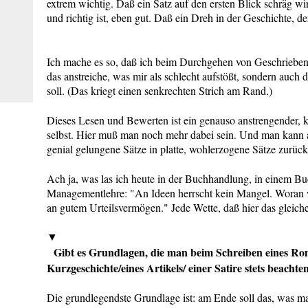
extrem wichtig. Daß ein Satz auf den ersten Blick schräg wi
und richtig ist, eben gut. Daß ein Dreh in der Geschichte, der
Ich mache es so, daß ich beim Durchgehen von Geschrieben
das anstreiche, was mir als schlecht aufstößt, sondern auch d
soll. (Das kriegt einen senkrechten Strich am Rand.)
Dieses Lesen und Bewerten ist ein genauso anstrengender, k
selbst. Hier muß man noch mehr dabei sein. Und man kann a
genial gelungene Sätze in platte, wohlerzogene Sätze zurü
Ach ja, was las ich heute in der Buchhandlung, in einem Bu
Managementlehre: "An Ideen herrscht kein Mangel. Woran wi
an gutem Urteilsvermögen." Jede Wette, daß hier das gleiche
▼
Gibt es Grundlagen, die man beim Schreiben eines Ro
Kurzgeschichte/eines Artikels/ einer Satire stets beachten
Die grundlegendste Grundlage ist: am Ende soll das, was man