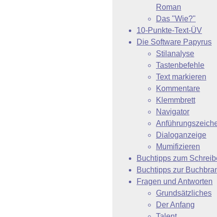
Roman
Das "Wie?"
10-Punkte-Text-ÜV
Die Software Papyrus
Stilanalyse
Tastenbefehle
Text markieren
Kommentare
Klemmbrett
Navigator
Anführungszeich
Dialoganzeige
Mumifizieren
Buchtipps zum Schrei
Buchtipps zur Buchbra
Fragen und Antworten
Grundsätzliches
Der Anfang
Talent