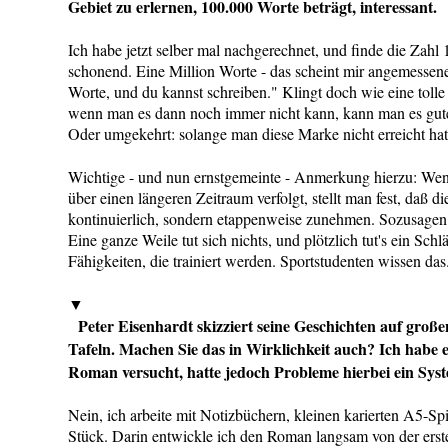
Gebiet zu erlernen, 100.000 Worte beträgt, interessant.
Ich habe jetzt selber mal nachgerechnet, und finde die Zahl
schonend. Eine Million Worte - das scheint mir angemessene
Worte, und du kannst schreiben." Klingt doch wie eine tolle
wenn man es dann noch immer nicht kann, kann man es gut
Oder umgekehrt: solange man diese Marke nicht erreicht ha
Wichtige - und nun ernstgemeinte - Anmerkung hierzu: We
über einen längeren Zeitraum verfolgt, stellt man fest, daß di
kontinuierlich, sondern etappenweise zunehmen. Soz
Eine ganze Weile tut sich nichts, und plötzlich tut's ein Schlä
Fähigkeiten, die trainiert werden. Sportstudenten wissen d
▼
Peter Eisenhardt skizziert seine Geschichten auf gro
Tafeln. Machen Sie das in Wirklichkeit auch? Ich habe 
Roman versucht, hatte jedoch Probleme hierbei ein Syst
Nein, ich arbeite mit Notizbüchern, kleinen karierten A5-Sp
Stück. Darin entwickle ich den Roman langsam von der erste