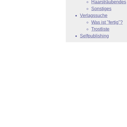
Haarsträubendes
Sonstiges
Verlagssuche
Was ist "fertig"?
Trostliste
Selfpublishing