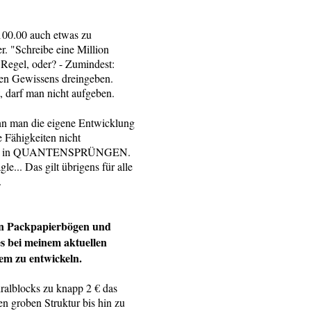
 100.00 auch etwas zu
r. "Schreibe eine Million
 Regel, oder? - Zumindest:
en Gewissens dreingeben.
t, darf man nicht aufgeben.
nn man die eigene Entwicklung
e Fähigkeiten nicht
usagen in QUANTENSPRÜNGEN.
gle... Das gilt übrigens für alle
as.
ßen Packpapierbögen und
es bei meinem aktuellen
em zu entwickeln.
iralblocks zu knapp 2 € das
n groben Struktur bis hin zu