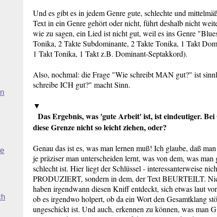
Und es gibt es in jedem Genre gute, schlechte und mittelmä
Text in ein Genre gehört oder nicht, führt deshalb nicht weit
wie zu sagen, ein Lied ist nicht gut, weil es ins Genre "Blues
Tonika, 2 Takte Subdominante, 2 Takte Tonika, 1 Takt Dom
1 Takt Tonika, 1 Takt z.B. Dominant-Septakkord).
Also, nochmal: die Frage "Wie schreibt MAN gut?" ist sinn
schreibe ICH gut?" macht Sinn.
en
▼
Das Ergebnis, was 'gute Arbeit' ist, ist eindeutiger. Be
diese Grenze nicht so leicht ziehen, oder?
Genau das ist es, was man lernen muß! Ich glaube, daß man
te
je präziser man unterscheiden lernt, was von dem, was man 
schlecht ist. Hier liegt der Schlüssel - interessanterweise nic
PRODUZIERT, sondern in dem, der Text BEURTEILT. Nicht w
haben irgendwann diesen Kniff entdeckt, sich etwas laut vo
ch
ob es irgendwo holpert, ob da ein Wort den Gesamtklang stör
ungeschickt ist. Und auch, erkennen zu können, was man GU