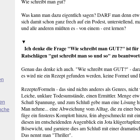
Wie schreibt man gut?
Was kann man dazu eigentlich sagen? DARF man denn etwas
sich damit schon ganz frech auf ein Podest, unterstellend, m
und alle anderen müßten es - von einem - erst lernen?
▼
Ich denke die Frage "Wie schreibt man GUT?" ist für 
Ratschlägen "gut schreibt man so und so" zu beantwort
Genau das denke ich auch. "Wie schreibt man GUT?" - dara
es wird nie ein Rezept gefunden werden, keine Formel un
en
Rezepte/Formeln - das sind nichts anderes als Genres, nich
Leiche, unklare Todesumstände, einen Ermittler. Menge etw
Schuß Spannung, und zum Schluß gebe man eine Lösung hi
ben
Man nehme... eine Abweichung vom Alltag, die zu einer bedr
nche
füge ein finsteres Komplott hinzu, fein abgeschmeckt mit ei
diesen im entscheidenden Augenblick ein Jota klüger/tapferer
Bösewicht, und garniere dies am Schluß mit einer dramatisc
Das nennt man "Thriller".