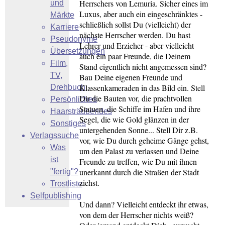
Herrschers von Lemuria. Sicher eines im
und
Luxus, aber auch ein eingeschränktes -
Märkte
schließlich sollst Du (vielleicht) der
Karriere
nächste Herrscher werden. Du hast
Pseudonyme
Lehrer und Erzieher - aber vielleicht
Übersetzungen
auch ein paar Freunde, die Deinem
Film,
Stand eigentlich nicht angemessen sind?
TV,
Bau Deine eigenen Freunde und
Klassenkameraden in das Bild ein. Stell
Drehbuch
Dir die Bauten vor, die prachtvollen
Persönliches
Statuen, die Schiffe im Hafen und ihre
Haarsträubendes
Segel, die wie Gold glänzen in der
Sonstiges
untergehenden Sonne... Stell Dir z.B.
Verlagssuche
vor, wie Du durch geheime Gänge gehst,
Was
um den Palast zu verlassen und Deine
ist
Freunde zu treffen, wie Du mit ihnen
unerkannt durch die Straßen der Stadt
"fertig"?
ziehst.
Trostliste
Selfpublishing
Und dann? Vielleicht entdeckt ihr etwas,
von dem der Herrscher nichts weiß?