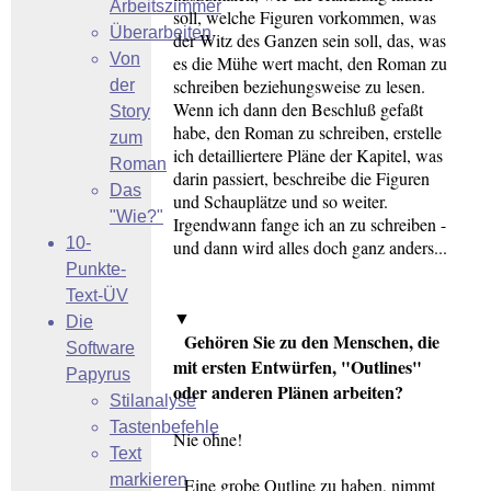
Arbeitszimmer
soll, welche Figuren vorkommen, was
Überarbeiten
der Witz des Ganzen sein soll, das, was
Von
es die Mühe wert macht, den Roman zu
schreiben beziehungsweise zu lesen.
der
Wenn ich dann den Beschluß gefaßt
Story
habe, den Roman zu schreiben, erstelle
zum
ich detailliertere Pläne der Kapitel, was
Roman
darin passiert, beschreibe die Figuren
Das
und Schauplätze und so weiter.
"Wie?"
Irgendwann fange ich an zu schreiben -
10-
und dann wird alles doch ganz anders...
Punkte-
Text-ÜV
▼
Die
Gehören Sie zu den Menschen, die
Software
mit ersten Entwürfen, "Outlines"
Papyrus
oder anderen Plänen arbeiten?
Stilanalyse
Tastenbefehle
Nie ohne!
Text
markieren
Eine grobe Outline zu haben, nimmt