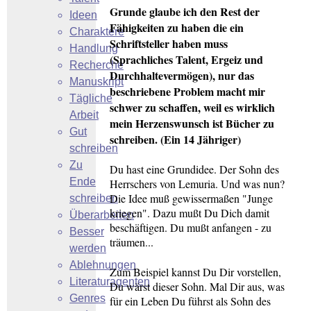
Grunde glaube ich den Rest der
Ideen
Fähigkeiten zu haben die ein
Charaktere
Schriftsteller haben muss
Handlung
(Sprachliches Talent, Ergeiz und
Recherche
Durchhaltevermögen), nur das
Manuskript
beschriebene Problem macht mir
Tägliche
schwer zu schaffen, weil es wirklich
Arbeit
mein Herzenswunsch ist Bücher zu
Gut
schreiben. (Ein 14 Jähriger)
schreiben
Zu
Du hast eine Grundidee. Der Sohn des
Ende
Herrschers von Lemuria. Und was nun?
Die Idee muß gewissermaßen "Junge
schreiben
kriegen". Dazu mußt Du Dich damit
Überarbeiten
beschäftigen. Du mußt anfangen - zu
Besser
träumen...
werden
Ablehnungen
Zum Beispiel kannst Du Dir vorstellen,
Literaturagenten
Du wärst dieser Sohn. Mal Dir aus, was
Genres
für ein Leben Du führst als Sohn des