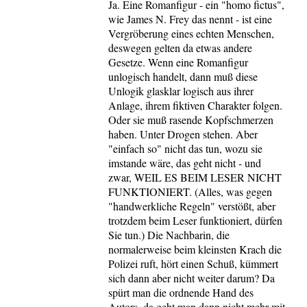
Ja. Eine Romanfigur - ein "homo fictus",
wie James N. Frey das nennt - ist eine
Vergröberung eines echten Menschen,
deswegen gelten da etwas andere
Gesetze. Wenn eine Romanfigur
unlogisch handelt, dann muß diese
Unlogik glasklar logisch aus ihrer
Anlage, ihrem fiktiven Charakter folgen.
Oder sie muß rasende Kopfschmerzen
haben. Unter Drogen stehen. Aber
"einfach so" nicht das tun, wozu sie
imstande wäre, das geht nicht - und
zwar, WEIL ES BEIM LESER NICHT
FUNKTIONIERT. (Alles, was gegen
"handwerkliche Regeln" verstößt, aber
trotzdem beim Leser funktioniert, dürfen
Sie tun.) Die Nachbarin, die
normalerweise beim kleinsten Krach die
Polizei ruft, hört einen Schuß, kümmert
sich dann aber nicht weiter darum? Da
spürt man die ordnende Hand des
Autors, da geht man dann nicht mehr mit