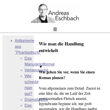
≡
Artikelserie
Wie man die Handlung
aus
entwickelt
"Phantastisch!"
Das
Manuskriptformat
▼
Verlagssuche
Wie gehen Sie vor, wenn Sie einen
Wie
Roman planen?
schreibt
Vom allgemeinen zum Detail. Zuerst ist
man
eine Idee da, die im Lauf der Zeit
gut?
gewissermaßen Fleisch ansetzt.
Dramaturgitis
Irgendwann beginne ich, mir grob
Das
auszumalen, wie die Handlung laufen