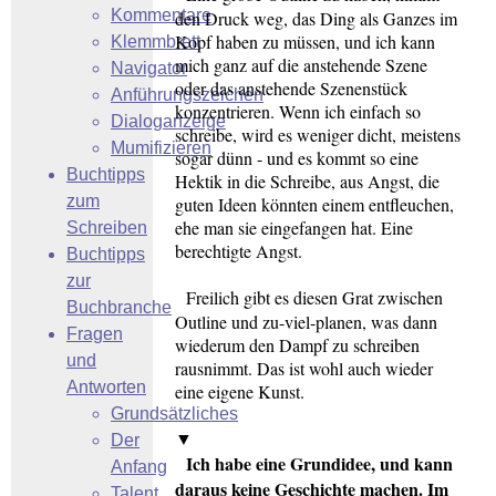
Kommentare
den Druck weg, das Ding als Ganzes im
Kopf haben zu müssen, und ich kann
Klemmbrett
mich ganz auf die anstehende Szene
Navigator
oder das anstehende Szenenstück
Anführungszeichen
konzentrieren. Wenn ich einfach so
Dialoganzeige
schreibe, wird es weniger dicht, meistens
Mumifizieren
sogar dünn - und es kommt so eine
Buchtipps
Hektik in die Schreibe, aus Angst, die
zum
guten Ideen könnten einem entfleuchen,
ehe man sie eingefangen hat. Eine
Schreiben
berechtigte Angst.
Buchtipps
zur
Freilich gibt es diesen Grat zwischen
Buchbranche
Outline und zu-viel-planen, was dann
Fragen
wiederum den Dampf zu schreiben
und
rausnimmt. Das ist wohl auch wieder
Antworten
eine eigene Kunst.
Grundsätzliches
▼
Der
Ich habe eine Grundidee, und kann
Anfang
daraus keine Geschichte machen. Im
Talent