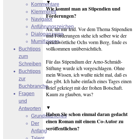
▼
Kommentare
Wie kommt man an Stipendien und
Klemmbrett
Förderungen?
Navigator
Anführungszeichen
Au, tut mir leid. Vor dem Thema Stipendien
Dialoganzeige
und Förderungen stehe ich selber wie der
Mumifizieren
sprichwörtliche Ochs vorm Berg, finde es
vollkommen unübersichtlich.
Buchtipps
zum
Für das Stipendium der Arno-Schmidt-
Schreiben
Stiftung wurde ich vorgeschlagen. Ohne
Buchtipps
mein Wissen, ich wußte nicht mal, daß es
zur
das gibt. Ich habe einfach eines Tages einen
Buchbranche
Brief gekriegt mit der frohen Botschaft.
Fragen
Kaum zu glauben, was?
und
▼
Antworten
Haben Sie schon einmal daran gedacht
Grundsätzliches
einen Roman mit einem Co-Autor zu
Der
veröffentlichen?
Anfang
Talent