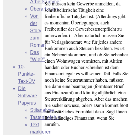
Arbeitszimmer
Sie müssen kein Gewerbe anmelden, da
Überarbeiten
schriftstellerische Tätigkeit eine
freiberufliche Tätigkeit ist. (Allerdings gibt
Von
es momentan Überlegungen, auch
der
Freiberufler der Gewerbesteuerpflicht zu
Story
unterwerfen.) Aber natürlich müssen Sie
zum
für Verlagshonorare wie für jedes andere
Roman
Einkommen auch Steuern bezahlen. Es ist
Das
ein Nebeneinkommen, und ob Sie nebenher
"Wie?"
einen Wohnwagen vermieten, mit Aktien
handeln oder Bücher schreiben ist dem
10-
Finanzamt egal: es will seinen Teil. Falls Sie
Punkte-
noch keine Steuernummer haben, müssen
Text-ÜV
Sie dann eine beantragen (formloser Brief
Die
ans Finanzamt) und künftig alljährlich eine
Software
Steuererklärung abgeben. Aber das machen
Papyrus
Sie sicher sowieso, oder? Dann kommt bloß
Stilanalyse
ein zusätzliches Formblatt dazu. Sagt Ihnen
Ihr zuständiges Finanzamt, wenn Sie
Tastenbefehle
anrufen.
Text
markieren