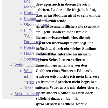
und
deswegen auch in diesem Bereich
Märkte
arbeiten. Leider stelle ich jedoch fest,
Karriere
dass es im Studium nicht so sehr um die
Pseudonyme
mich faszinierende
Übersetzungen
sprachwissenschaftliche Seite (Semiotik
Film,
etc.) geht, sondern mehr um die
TV,
literaturwissenschaftliche, die mir
Drehbuch
eigentlich überhaupt nicht liegt. Ich
Persönliches
befürchte, durch ein solches Studium
eventuell das Interesse an meinem
Haarsträubendes
eigenen Schreiben zu verlieren;
Sonstiges
immerhin sprachen Sie von den
Verlagssuche
Gefahren eines "inneren Editors".
Was
Andererseits möchte ich mein Interesse
ist
an fremden Sprachen nicht begraben
"fertig"?
müssen. Würden Sie mir daher eher zu
Trostliste
einem anderen Studium raten oder
Selfpublishing
vielleicht dazu, einfach die
sprachwissenschaftliche Anteile