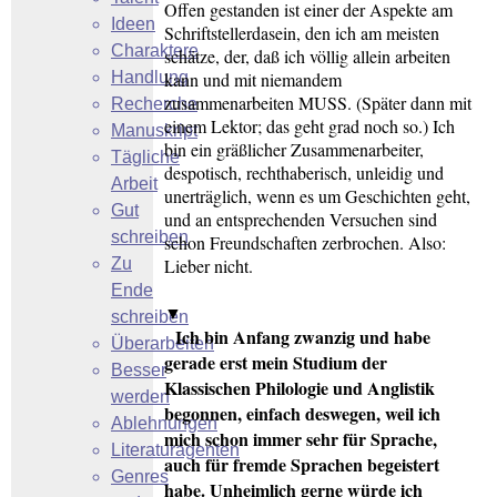
Offen gestanden ist einer der Aspekte am
Ideen
Schriftstellerdasein, den ich am meisten
Charaktere
schätze, der, daß ich völlig allein arbeiten
Handlung
kann und mit niemandem
zusammenarbeiten MUSS. (Später dann mit
Recherche
einem Lektor; das geht grad noch so.) Ich
Manuskript
bin ein gräßlicher Zusammenarbeiter,
Tägliche
despotisch, rechthaberisch, unleidig und
Arbeit
unerträglich, wenn es um Geschichten geht,
Gut
und an entsprechenden Versuchen sind
schreiben
schon Freundschaften zerbrochen. Also:
Zu
Lieber nicht.
Ende
▼
schreiben
Ich bin Anfang zwanzig und habe
Überarbeiten
gerade erst mein Studium der
Besser
Klassischen Philologie und Anglistik
werden
begonnen, einfach deswegen, weil ich
Ablehnungen
mich schon immer sehr für Sprache,
Literaturagenten
auch für fremde Sprachen begeistert
Genres
habe. Unheimlich gerne würde ich