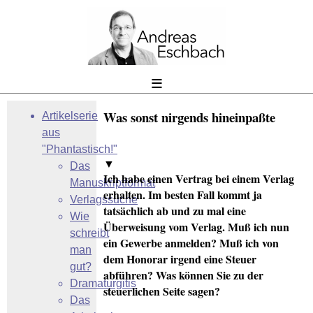
≡
Was sonst nirgends hineinpaßte
Artikelserie
aus
"Phantastisch!"
▼
Das
Ich habe einen Vertrag bei einem Verlag
Manuskriptformat
erhalten. Im besten Fall kommt ja
Verlagssuche
tatsächlich ab und zu mal eine
Wie
Überweisung vom Verlag. Muß ich nun
schreibt
ein Gewerbe anmelden? Muß ich von
man
dem Honorar irgend eine Steuer
gut?
abführen? Was können Sie zu der
Dramaturgitis
steuerlichen Seite sagen?
Das