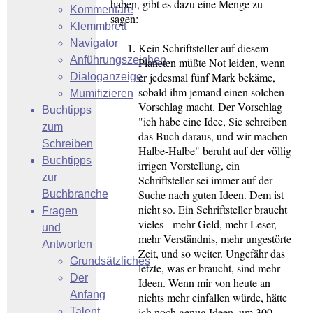
haben, gibt es dazu eine Menge zu
Kommentare
sagen:
Klemmbrett
Navigator
Kein Schriftsteller auf diesem
Anführungszeichen
Planeten müßte Not leiden, wenn
er jedesmal fünf Mark bekäme,
Dialoganzeige
sobald ihm jemand einen solchen
Mumifizieren
Vorschlag macht. Der Vorschlag
Buchtipps
"ich habe eine Idee, Sie schreiben
zum
das Buch daraus, und wir machen
Schreiben
Halbe-Halbe" beruht auf der völlig
Buchtipps
irrigen Vorstellung, ein
zur
Schriftsteller sei immer auf der
Suche nach guten Ideen. Dem ist
Buchbranche
nicht so. Ein Schriftsteller braucht
Fragen
vieles - mehr Geld, mehr Leser,
und
mehr Verständnis, mehr ungestörte
Antworten
Zeit, und so weiter. Ungefähr das
Grundsätzliches
letzte, was er braucht, sind mehr
Der
Ideen. Wenn mir von heute an
Anfang
nichts mehr einfallen würde, hätte
ich noch genug Ideen, um 300
Talent