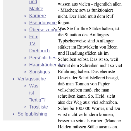
und
wissen aus vielen - eigentlich allen
Märkte
- Märchen: sowas funktioniert
nicht. Der Held muß dem Ruf
Karriere
folgen.
Pseudonyme
Was Sie für Ihre Stärke halten, ist
Übersetzungen
die Situation des Anfängers.
Film,
Typischerweise sind Anfänger
TV,
stärker im Entwickeln von Ideen
Drehbuch
und Handlungsfäden als im
Persönliches
Schreiben selbst. Das ist so, weil
sie mit dem Schreiben nicht so viel
Haarsträubendes
Erfahrung haben. Das ehernste
Sonstiges
Gesetz der Schriftstellerei besagt,
Verlagssuche
daß man Tonnen von Papier
Was
vollschreiben muß, ehe man
ist
schreiben kann. So, Held, sieht
"fertig"?
also der Weg aus: viel schreiben.
Trostliste
Schreibe 100.000 Wörter, und Du
wirst nicht verhindern können,
Selfpublishing
besser zu sein als vorher. (Manche
Helden müssen Ställe ausmisten.