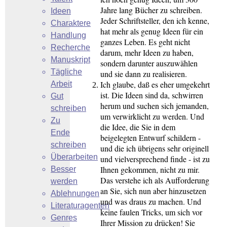
Jahre lang Bücher zu schreiben.
Ideen
Jeder Schriftsteller, den ich kenne,
Charaktere
hat mehr als genug Ideen für ein
Handlung
ganzes Leben. Es geht nicht
Recherche
darum, mehr Ideen zu haben,
Manuskript
sondern darunter auszuwählen
Tägliche
und sie dann zu realisieren.
Ich glaube, daß es eher umgekehrt
Arbeit
ist. Die Ideen sind da, schwirren
Gut
herum und suchen sich jemanden,
schreiben
um verwirklicht zu werden. Und
Zu
die Idee, die Sie in dem
Ende
beigelegten Entwurf schildern -
schreiben
und die ich übrigens sehr originell
Überarbeiten
und vielversprechend finde - ist zu
Ihnen gekommen, nicht zu mir.
Besser
Das verstehe ich als Aufforderung
werden
an Sie, sich nun aber hinzusetzen
Ablehnungen
und was draus zu machen. Und
Literaturagenten
keine faulen Tricks, um sich vor
Genres
Ihrer Mission zu drücken! Sie