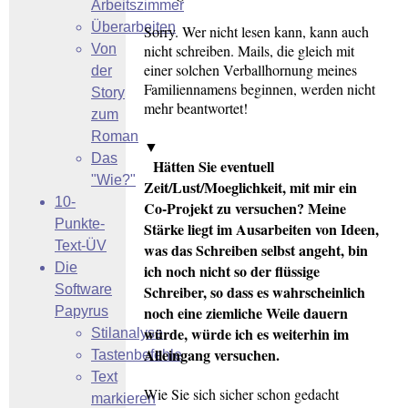
Arbeitszimmer
Überarbeiten
Sorry. Wer nicht lesen kann, kann auch
Von
nicht schreiben. Mails, die gleich mit
einer solchen Verballhornung meines
der
Familiennamens beginnen, werden nicht
Story
mehr beantwortet!
zum
Roman
▼
Das
Hätten Sie eventuell
"Wie?"
Zeit/Lust/Moeglichkeit, mit mir ein
10-
Co-Projekt zu versuchen? Meine
Punkte-
Stärke liegt im Ausarbeiten von Ideen,
Text-ÜV
was das Schreiben selbst angeht, bin
Die
ich noch nicht so der flüssige
Software
Schreiber, so dass es wahrscheinlich
noch eine ziemliche Weile dauern
Papyrus
würde, würde ich es weiterhin im
Stilanalyse
Alleingang versuchen.
Tastenbefehle
Text
Wie Sie sich sicher schon gedacht
markieren