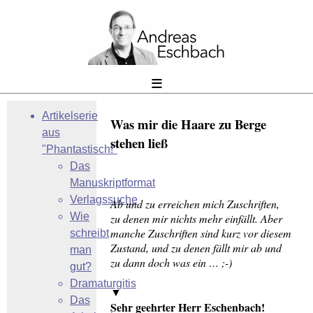
≡
Artikelserie
Was mir die Haare zu Berge
aus
stehen ließ
"Phantastisch!"
Das
Manuskriptformat
Verlagssuche
Ab und zu erreichen mich Zuschriften,
Wie
zu denen mir nichts mehr einfällt. Aber
manche Zuschriften sind kurz vor diesem
schreibt
Zustand, und zu denen fällt mir ab und
man
zu dann doch was ein … ;-)
gut?
Dramaturgitis
▼
Das
Sehr geehrter Herr Eschenbach!