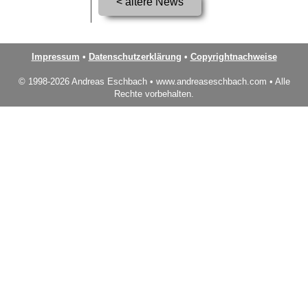
< ältere News
Impressum
•
Datenschutzerklärung
•
Copyrightnachweise
© 1998-2026 Andreas Eschbach • www.andreaseschbach.com • Alle
Rechte vorbehalten.